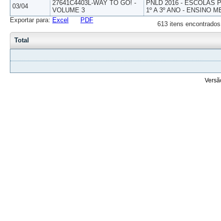
27641C4403L-WAY TO GO! -
PNLD 2016 - ESCOLAS
03/04
VOLUME 3
1º A 3º ANO - ENSINO M
Exportar para:
Excel
PDF
613 itens encontrados
Total
Versã