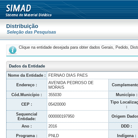
Distribuição
Seleção das Pesquisas
Clique na entidade desejada para obter dados Gerais, Pedido, Dis
Dados da Entidade
Nome da Entidade :
FERNAO DIAS PAES
AVENIDA PEDROSO DE
Endereço :
Complemento
MORAIS
Cód.Município :
355030
Município :
Tipo Localiza
CEP :
05420000
:
Sequencial
000000197950
Origem Dados
Entidade:
Ano :
2016
DDD :
Programa :
PNLD
Indígena :