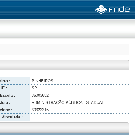
irro :
PINHEIROS
UF :
SP
Escola :
35003682
fera :
ADMINISTRAÇÃO PÚBLICA ESTADUAL
efone :
30322215
 Vinculada :