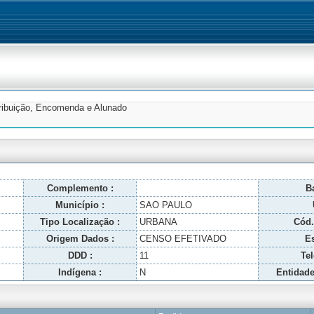
tribuição, Encomenda e Alunado
Complemento :
Ba
Município :
SAO PAULO
Tipo Localização :
URBANA
Cód.
Origem Dados :
CENSO EFETIVADO
Es
DDD :
11
Tel
Indígena :
N
Entidade