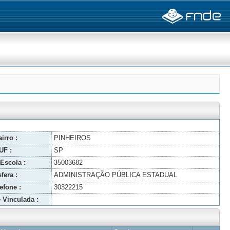
irro :
PINHEIROS
UF :
SP
Escola :
35003682
fera :
ADMINISTRAÇÃO PÚBLICA ESTADUAL
efone :
30322215
 Vinculada :