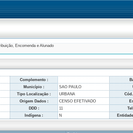
tribuição, Encomenda e Alunado
Complemento :
Ba
Município :
SAO PAULO
Tipo Localização :
URBANA
Cód.
Origem Dados :
CENSO EFETIVADO
Es
DDD :
11
Tel
Indígena :
N
Entidade