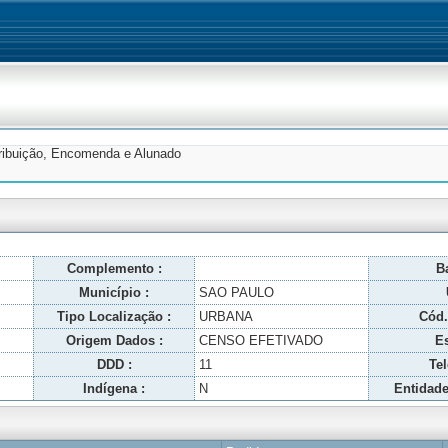
tribuição, Encomenda e Alunado
Complemento :
Ba
Município :
SAO PAULO
Tipo Localização :
URBANA
Cód.
Origem Dados :
CENSO EFETIVADO
Es
DDD :
11
Tel
Indígena :
N
Entidade