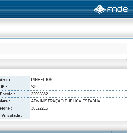
irro :
PINHEIROS
UF :
SP
Escola :
35003682
fera :
ADMINISTRAÇÃO PÚBLICA ESTADUAL
efone :
30322215
 Vinculada :