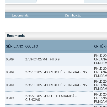
Encomenda
Distribuição
Encomenda
SÉRIE/ANO
OBJETO
CRITÉR
PNLD 20
08/09
27394C4427M-IT FITS 9
URBANAS
FUNDAM
PNLD 20
08/09
27451C0127L-PORTUGUÊS: LINGUAGENS
URBANAS
FUNDAM
PNLD 20
08/09
27451C0127L-PORTUGUÊS: LINGUAGENS
URBANAS
FUNDAM
PNLD 20
27455C0427L-PROJETO ARARIBÁ -
08/09
URBANAS
CIÊNCIAS
FUNDAM