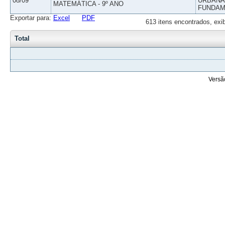
08/09
URBANAS
MATEMÁTICA - 9º ANO
FUNDAM
Exportar para:
Excel
PDF
613 itens encontrados, exi
Total
Versã