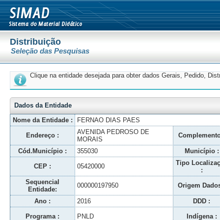
Distribuição
Seleção das Pesquisas
Clique na entidade desejada para obter dados Gerais, Pedido, Dis
Dados da Entidade
Nome da Entidade :
FERNAO DIAS PAES
AVENIDA PEDROSO DE
Endereço :
Complemento
MORAIS
Cód.Município :
355030
Município :
Tipo Localiza
CEP :
05420000
:
Sequencial
000000197950
Origem Dados
Entidade:
Ano :
2016
DDD :
Programa :
PNLD
Indígena :