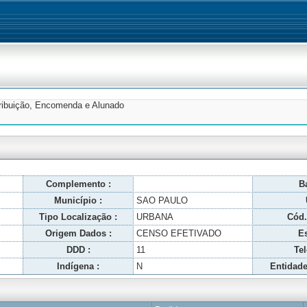
tribuição, Encomenda e Alunado
Complemento :
Ba
Município :
SAO PAULO
Tipo Localização :
URBANA
Cód.
Origem Dados :
CENSO EFETIVADO
Es
DDD :
11
Tel
Indígena :
N
Entidade