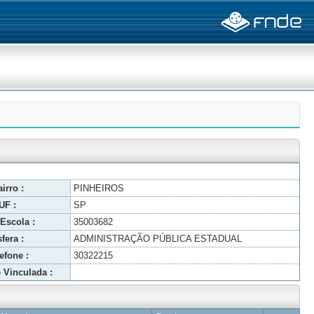
irro :
PINHEIROS
UF :
SP
Escola :
35003682
fera :
ADMINISTRAÇÃO PÚBLICA ESTADUAL
efone :
30322215
 Vinculada :