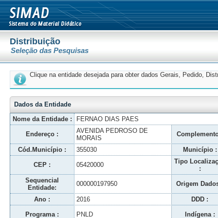
Distribuição
Seleção das Pesquisas
Clique na entidade desejada para obter dados Gerais, Pedido, Dis
Dados da Entidade
Nome da Entidade :
FERNAO DIAS PAES
AVENIDA PEDROSO DE
Endereço :
Complemento
MORAIS
Cód.Município :
355030
Município :
Tipo Localiza
CEP :
05420000
:
Sequencial
000000197950
Origem Dados
Entidade:
Ano :
2016
DDD :
Programa :
PNLD
Indígena :