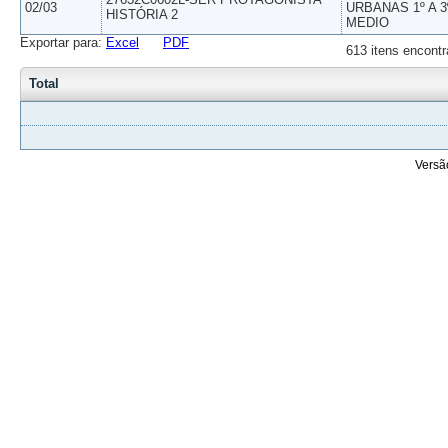
02/03
URBANAS 1º A 3
HISTÓRIA 2
MEDIO
Exportar para:
Excel
PDF
613 itens encontr
Total
Versã