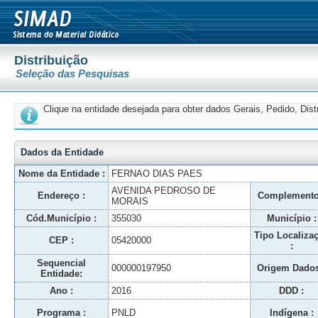
Distribuição
Seleção das Pesquisas
Clique na entidade desejada para obter dados Gerais, Pedido, Dis
Dados da Entidade
Nome da Entidade :
FERNAO DIAS PAES
AVENIDA PEDROSO DE
Endereço :
Complemento
MORAIS
Cód.Município :
355030
Município :
Tipo Localiza
CEP :
05420000
:
Sequencial
000000197950
Origem Dados
Entidade:
Ano :
2016
DDD :
Programa :
PNLD
Indígena :