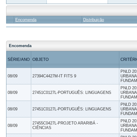
Encomenda
Distribuição
Encomenda
SÉRIE/ANO
OBJETO
CRITÉR
PNLD 20
08/09
27394C4427M-IT FITS 9
URBANAS
FUNDAM
PNLD 20
08/09
27451C0127L-PORTUGUÊS: LINGUAGENS
URBANAS
FUNDAM
PNLD 20
08/09
27451C0127L-PORTUGUÊS: LINGUAGENS
URBANAS
FUNDAM
PNLD 20
27455C0427L-PROJETO ARARIBÁ -
08/09
URBANAS
CIÊNCIAS
FUNDAM