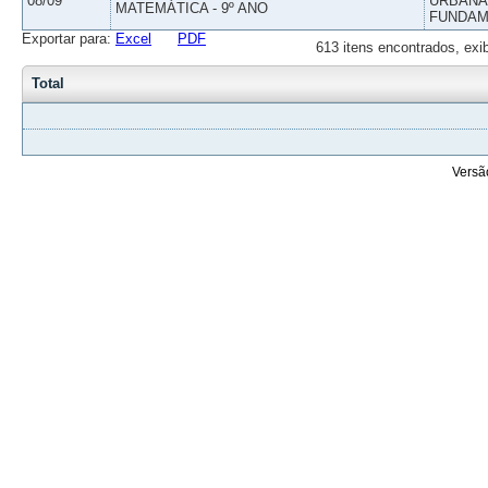
08/09
URBANAS
MATEMÁTICA - 9º ANO
FUNDAM
Exportar para:
Excel
PDF
613 itens encontrados, exi
Total
Versã