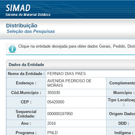
Distribuição
Seleção das Pesquisas
Clique na entidade desejada para obter dados Gerais, Pedido, Dis
Dados da Entidade
Nome da Entidade :
FERNAO DIAS PAES
AVENIDA PEDROSO DE
Endereço :
Complemento
MORAIS
Cód.Município :
355030
Município :
Tipo Localiza
CEP :
05420000
:
Sequencial
000000197950
Origem Dados
Entidade:
Ano :
2016
DDD :
Programa :
PNLD
Indígena :