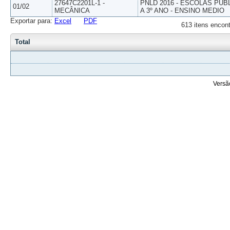
27647C2201L-1 -
PNLD 2016 - ESCOLAS PUB
01/02
MECÂNICA
A 3º ANO - ENSINO MEDIO
Exportar para:
Excel
PDF
613 itens encont
Total
Versã