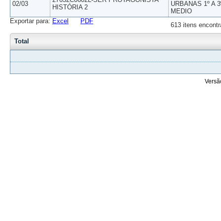
02/03
URBANAS 1º A 3
HISTÓRIA 2
MEDIO
Exportar para:
Excel
PDF
613 itens encontr
Total
Versã