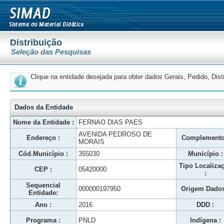
Distribuição
Seleção das Pesquisas
Clique na entidade desejada para obter dados Gerais, Pedido, Dis
Dados da Entidade
Nome da Entidade :
FERNAO DIAS PAES
AVENIDA PEDROSO DE
Endereço :
Complemento
MORAIS
Cód.Município :
355030
Município :
Tipo Localiza
CEP :
05420000
:
Sequencial
000000197950
Origem Dados
Entidade:
Ano :
2016
DDD :
Programa :
PNLD
Indígena :