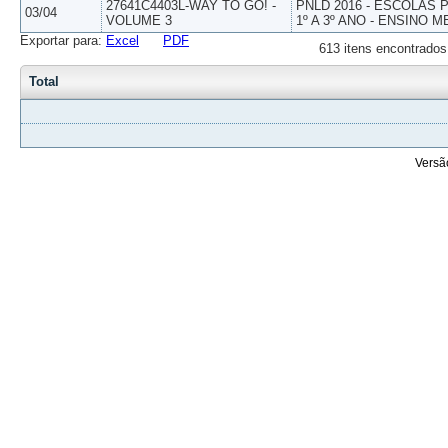
27641C4403L-WAY TO GO! -
PNLD 2016 - ESCOLAS
03/04
VOLUME 3
1º A 3º ANO - ENSINO M
Exportar para:
Excel
PDF
613 itens encontrados
Total
Versã