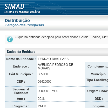
Distribuição
Seleção das Pesquisas
Clique na entidade desejada para obter dados Gerais, Pedido, Dis
Dados da Entidade
Nome da Entidade :
FERNAO DIAS PAES
AVENIDA PEDROSO DE
Endereço :
Complemento
MORAIS
Cód.Município :
355030
Município :
Tipo Localiza
CEP :
05420000
:
Sequencial
000000197950
Origem Dados
Entidade:
Ano :
2016
DDD :
Programa :
PNLD
Indígena :