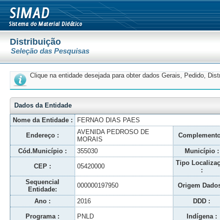
Distribuição
Seleção das Pesquisas
Clique na entidade desejada para obter dados Gerais, Pedido, Dis
Dados da Entidade
Nome da Entidade :
FERNAO DIAS PAES
AVENIDA PEDROSO DE
Endereço :
Complemento
MORAIS
Cód.Município :
355030
Município :
Tipo Localiza
CEP :
05420000
:
Sequencial
000000197950
Origem Dados
Entidade:
Ano :
2016
DDD :
Programa :
PNLD
Indígena :