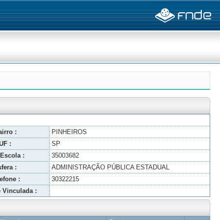
irro :
PINHEIROS
UF :
SP
Escola :
35003682
fera :
ADMINISTRAÇÃO PÚBLICA ESTADUAL
efone :
30322215
 Vinculada :