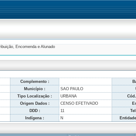
tribuição, Encomenda e Alunado
Complemento :
Ba
Município :
SAO PAULO
Tipo Localização :
URBANA
Cód.
Origem Dados :
CENSO EFETIVADO
Es
DDD :
11
Tel
Indígena :
N
Entidade