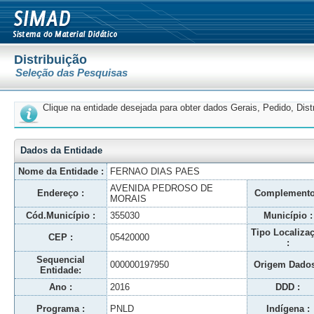
Distribuição
Seleção das Pesquisas
Clique na entidade desejada para obter dados Gerais, Pedido, Dis
Dados da Entidade
Nome da Entidade :
FERNAO DIAS PAES
AVENIDA PEDROSO DE
Endereço :
Complemento
MORAIS
Cód.Município :
355030
Município :
Tipo Localiza
CEP :
05420000
:
Sequencial
000000197950
Origem Dados
Entidade:
Ano :
2016
DDD :
Programa :
PNLD
Indígena :