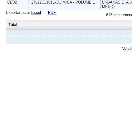
01/02
27622C2101L-QUÍMICA - VOLUME 1
URBANAS 1º A 3
MEDIO
Exportar para:
Excel
PDF
613 itens enco
Total
Versã