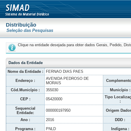
Distribuição
Seleção das Pesquisas
Clique na entidade desejada para obter dados Gerais, Pedido, Dis
Dados da Entidade
Nome da Entidade :
FERNAO DIAS PAES
AVENIDA PEDROSO DE
Endereço :
Complemento
MORAIS
Cód.Município :
355030
Município :
Tipo Localiza
CEP :
05420000
:
Sequencial
000000197950
Origem Dados
Entidade:
Ano :
2016
DDD :
Programa :
PNLD
Indígena :