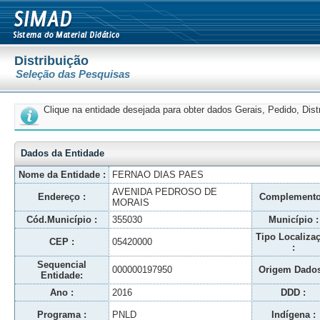
Distribuição
Seleção das Pesquisas
Clique na entidade desejada para obter dados Gerais, Pedido, Dis
Dados da Entidade
Nome da Entidade :
FERNAO DIAS PAES
AVENIDA PEDROSO DE
Endereço :
Complemento
MORAIS
Cód.Município :
355030
Município :
Tipo Localiza
CEP :
05420000
:
Sequencial
000000197950
Origem Dados
Entidade:
Ano :
2016
DDD :
Programa :
PNLD
Indígena :