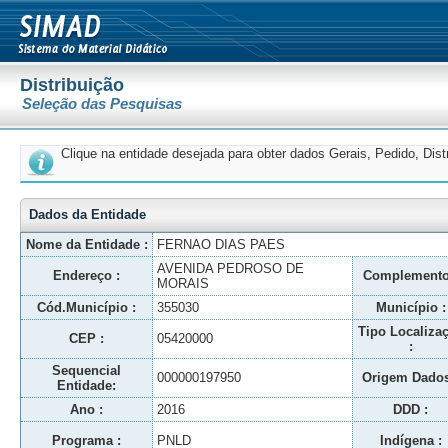
Distribuição
Seleção das Pesquisas
Clique na entidade desejada para obter dados Gerais, Pedido, Dis
Dados da Entidade
Nome da Entidade :
FERNAO DIAS PAES
AVENIDA PEDROSO DE
Endereço :
Complemento
MORAIS
Cód.Município :
355030
Município :
Tipo Localiza
CEP :
05420000
:
Sequencial
000000197950
Origem Dados
Entidade:
Ano :
2016
DDD :
Programa :
PNLD
Indígena :