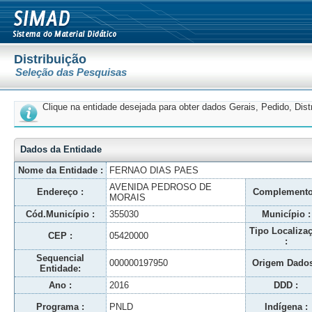
Distribuição
Seleção das Pesquisas
Clique na entidade desejada para obter dados Gerais, Pedido, Dis
Dados da Entidade
Nome da Entidade :
FERNAO DIAS PAES
AVENIDA PEDROSO DE
Endereço :
Complemento
MORAIS
Cód.Município :
355030
Município :
Tipo Localiza
CEP :
05420000
:
Sequencial
000000197950
Origem Dados
Entidade:
Ano :
2016
DDD :
Programa :
PNLD
Indígena :