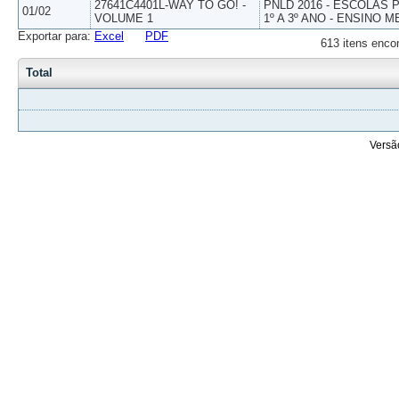
27641C4401L-WAY TO GO! -
PNLD 2016 - ESCOLAS
01/02
VOLUME 1
1º A 3º ANO - ENSINO M
Exportar para:
Excel
PDF
613 itens enco
Total
Versã