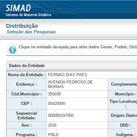
Distribuição
Seleção das Pesquisas
Clique na entidade desejada para obter dados Gerais, Pedido, Dis
Dados da Entidade
Nome da Entidade :
FERNAO DIAS PAES
AVENIDA PEDROSO DE
Endereço :
Complemento
MORAIS
Cód.Município :
355030
Município :
Tipo Localiza
CEP :
05420000
:
Sequencial
000000197950
Origem Dados
Entidade:
Ano :
2016
DDD :
Programa :
PNLD
Indígena :