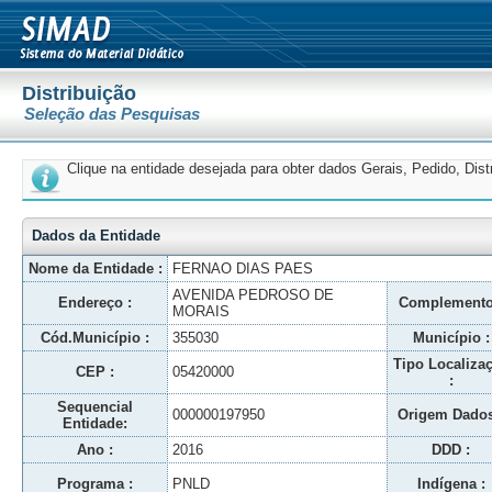
Distribuição
Seleção das Pesquisas
Clique na entidade desejada para obter dados Gerais, Pedido, Dis
Dados da Entidade
Nome da Entidade :
FERNAO DIAS PAES
AVENIDA PEDROSO DE
Endereço :
Complemento
MORAIS
Cód.Município :
355030
Município :
Tipo Localiza
CEP :
05420000
:
Sequencial
000000197950
Origem Dados
Entidade:
Ano :
2016
DDD :
Programa :
PNLD
Indígena :