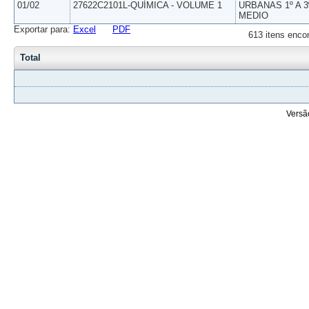
01/02
27622C2101L-QUÍMICA - VOLUME 1
URBANAS 1º A 3
MEDIO
Exportar para:
Excel
PDF
613 itens enco
Total
Versã