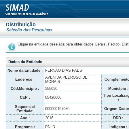
Distribuição
Seleção das Pesquisas
Clique na entidade desejada para obter dados Gerais, Pedido, Dis
Dados da Entidade
Nome da Entidade :
FERNAO DIAS PAES
AVENIDA PEDROSO DE
Endereço :
Complemento
MORAIS
Cód.Município :
355030
Município :
Tipo Localiza
CEP :
05420000
:
Sequencial
000000197950
Origem Dados
Entidade:
Ano :
2016
DDD :
Programa :
PNLD
Indígena :