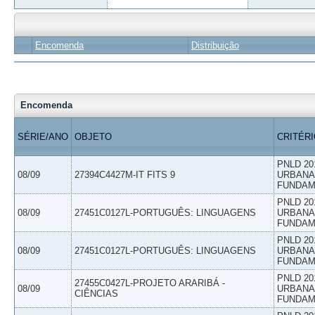
Encomenda
Distribuição
Encomenda
SÉRIE/ANO
OBJETO
CRITÉR
PNLD 20
08/09
27394C4427M-IT FITS 9
URBANAS
FUNDAM
PNLD 20
08/09
27451C0127L-PORTUGUÊS: LINGUAGENS
URBANAS
FUNDAM
PNLD 20
08/09
27451C0127L-PORTUGUÊS: LINGUAGENS
URBANAS
FUNDAM
PNLD 20
27455C0427L-PROJETO ARARIBÁ -
08/09
URBANAS
CIÊNCIAS
FUNDAM