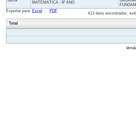
08/09
URBANAS
MATEMÁTICA - 9º ANO
FUNDAM
Exportar para:
Excel
PDF
613 itens encontrados, exi
Total
Versã