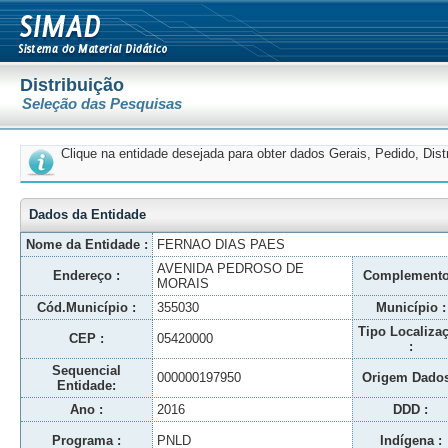
Distribuição
Seleção das Pesquisas
Clique na entidade desejada para obter dados Gerais, Pedido, Dis
Dados da Entidade
Nome da Entidade :
FERNAO DIAS PAES
AVENIDA PEDROSO DE
Endereço :
Complemento
MORAIS
Cód.Município :
355030
Município :
Tipo Localiza
CEP :
05420000
:
Sequencial
000000197950
Origem Dados
Entidade:
Ano :
2016
DDD :
Programa :
PNLD
Indígena :