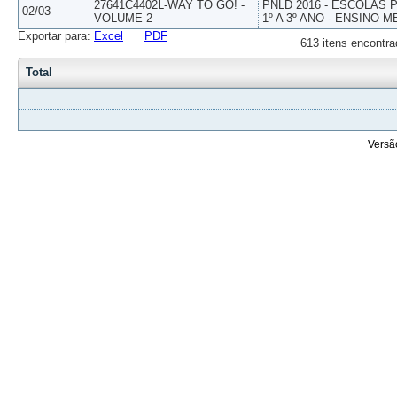
27641C4402L-WAY TO GO! -
PNLD 2016 - ESCOLAS
02/03
VOLUME 2
1º A 3º ANO - ENSINO M
Exportar para:
Excel
PDF
613 itens encontra
Total
Versã