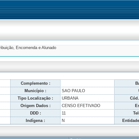
tribuição, Encomenda e Alunado
Complemento :
Ba
Município :
SAO PAULO
Tipo Localização :
URBANA
Cód.
Origem Dados :
CENSO EFETIVADO
Es
DDD :
11
Tel
Indígena :
N
Entidade