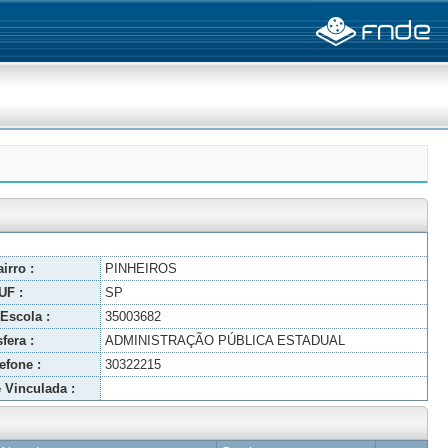
irro :
PINHEIROS
UF :
SP
Escola :
35003682
fera :
ADMINISTRAÇÃO PÚBLICA ESTADUAL
efone :
30322215
 Vinculada :