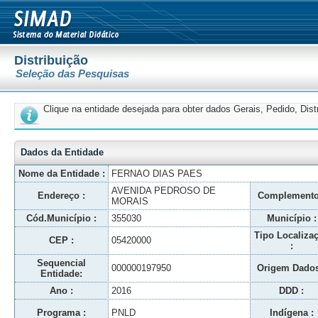
Distribuição
Seleção das Pesquisas
Clique na entidade desejada para obter dados Gerais, Pedido, Dis
Dados da Entidade
Nome da Entidade :
FERNAO DIAS PAES
AVENIDA PEDROSO DE
Endereço :
Complemento
MORAIS
Cód.Município :
355030
Município :
Tipo Localiza
CEP :
05420000
:
Sequencial
000000197950
Origem Dados
Entidade:
Ano :
2016
DDD :
Programa :
PNLD
Indígena :