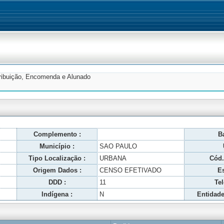
tribuição, Encomenda e Alunado
Complemento :
Ba
Município :
SAO PAULO
Tipo Localização :
URBANA
Cód.
Origem Dados :
CENSO EFETIVADO
Es
DDD :
11
Tel
Indígena :
N
Entidade