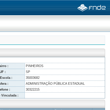
irro :
PINHEIROS
UF :
SP
Escola :
35003682
fera :
ADMINISTRAÇÃO PÚBLICA ESTADUAL
efone :
30322215
 Vinculada :