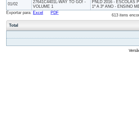
27641C4401L-WAY TO GO! -
PNLD 2016 - ESCOLAS
01/02
VOLUME 1
1º A 3º ANO - ENSINO M
Exportar para:
Excel
PDF
613 itens enco
Total
Versã