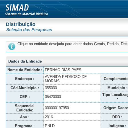
Distribuição
Seleção das Pesquisas
Clique na entidade desejada para obter dados Gerais, Pedido, Dis
Dados da Entidade
Nome da Entidade :
FERNAO DIAS PAES
AVENIDA PEDROSO DE
Endereço :
Complemento
MORAIS
Cód.Município :
355030
Município :
Tipo Localiza
CEP :
05420000
:
Sequencial
000000197950
Origem Dados
Entidade:
Ano :
2016
DDD :
Programa :
PNLD
Indígena :