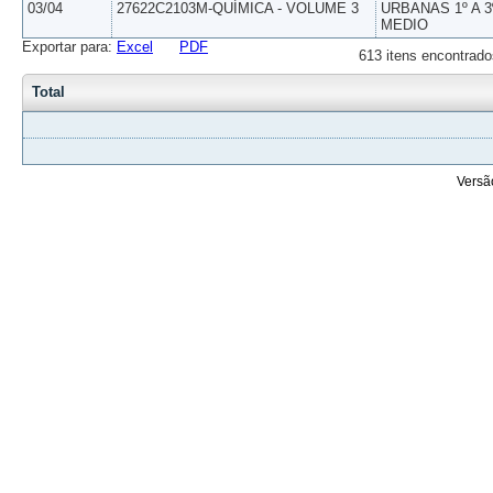
03/04
27622C2103M-QUÍMICA - VOLUME 3
URBANAS 1º A 3
MEDIO
Exportar para:
Excel
PDF
613 itens encontrado
Total
Versã