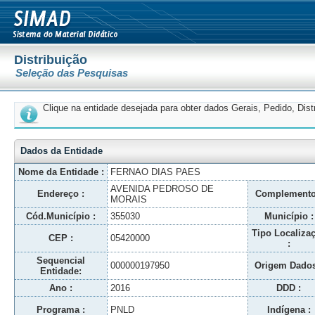
Distribuição
Seleção das Pesquisas
Clique na entidade desejada para obter dados Gerais, Pedido, Dis
Dados da Entidade
Nome da Entidade :
FERNAO DIAS PAES
AVENIDA PEDROSO DE
Endereço :
Complemento
MORAIS
Cód.Município :
355030
Município :
Tipo Localiza
CEP :
05420000
:
Sequencial
000000197950
Origem Dados
Entidade:
Ano :
2016
DDD :
Programa :
PNLD
Indígena :