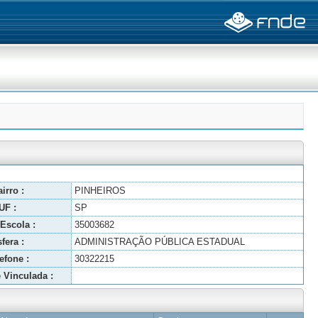
irro :
PINHEIROS
UF :
SP
Escola :
35003682
fera :
ADMINISTRAÇÃO PÚBLICA ESTADUAL
efone :
30322215
 Vinculada :