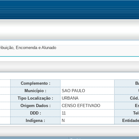
tribuição, Encomenda e Alunado
Complemento :
Ba
Município :
SAO PAULO
Tipo Localização :
URBANA
Cód.
Origem Dados :
CENSO EFETIVADO
Es
DDD :
11
Tel
Indígena :
N
Entidade