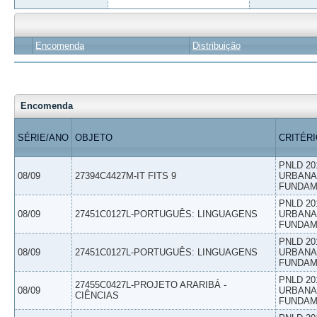
Encomenda
Distribuição
Encomenda
SÉRIE/ANO
OBJETO
CRITÉR
PNLD 20
08/09
27394C4427M-IT FITS 9
URBANAS
FUNDAM
PNLD 20
08/09
27451C0127L-PORTUGUÊS: LINGUAGENS
URBANAS
FUNDAM
PNLD 20
08/09
27451C0127L-PORTUGUÊS: LINGUAGENS
URBANAS
FUNDAM
PNLD 20
27455C0427L-PROJETO ARARIBÁ -
08/09
URBANAS
CIÊNCIAS
FUNDAM