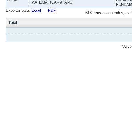
08/09
URBANAS
MATEMÁTICA - 9º ANO
FUNDAM
Exportar para:
Excel
PDF
613 itens encontrados, exi
Total
Versã