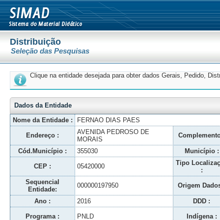
Distribuição
Seleção das Pesquisas
Clique na entidade desejada para obter dados Gerais, Pedido, Dis
Dados da Entidade
Nome da Entidade :
FERNAO DIAS PAES
AVENIDA PEDROSO DE
Endereço :
Complemento
MORAIS
Cód.Município :
355030
Município :
Tipo Localiza
CEP :
05420000
:
Sequencial
000000197950
Origem Dados
Entidade:
Ano :
2016
DDD :
Programa :
PNLD
Indígena :