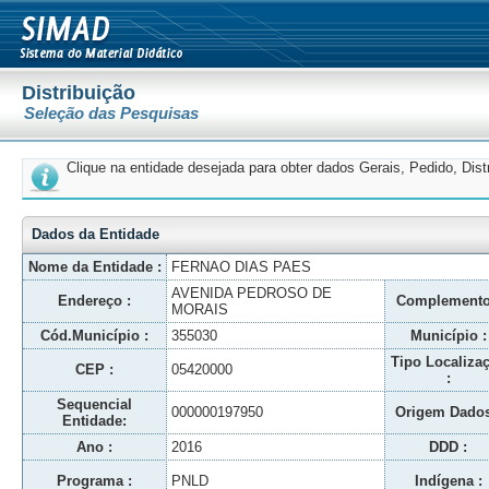
Distribuição
Seleção das Pesquisas
Clique na entidade desejada para obter dados Gerais, Pedido, Dis
Dados da Entidade
Nome da Entidade :
FERNAO DIAS PAES
AVENIDA PEDROSO DE
Endereço :
Complemento
MORAIS
Cód.Município :
355030
Município :
Tipo Localiza
CEP :
05420000
:
Sequencial
000000197950
Origem Dados
Entidade:
Ano :
2016
DDD :
Programa :
PNLD
Indígena :