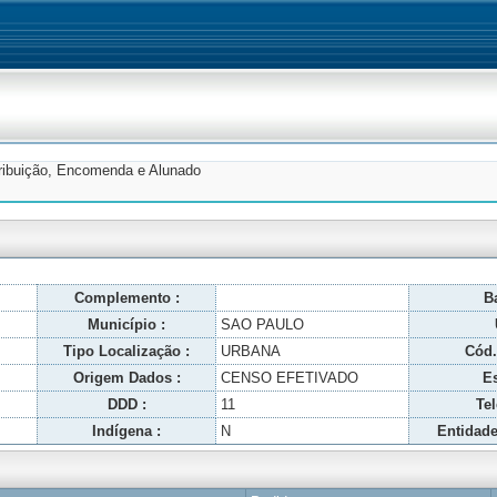
tribuição, Encomenda e Alunado
Complemento :
Ba
Município :
SAO PAULO
Tipo Localização :
URBANA
Cód.
Origem Dados :
CENSO EFETIVADO
Es
DDD :
11
Tel
Indígena :
N
Entidade