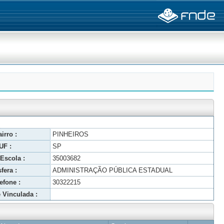
irro :
PINHEIROS
UF :
SP
Escola :
35003682
fera :
ADMINISTRAÇÃO PÚBLICA ESTADUAL
efone :
30322215
 Vinculada :