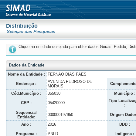
Distribuição
Seleção das Pesquisas
Clique na entidade desejada para obter dados Gerais, Pedido, Dis
Dados da Entidade
Nome da Entidade :
FERNAO DIAS PAES
AVENIDA PEDROSO DE
Endereço :
Complemento
MORAIS
Cód.Município :
355030
Município :
Tipo Localiza
CEP :
05420000
:
Sequencial
000000197950
Origem Dados
Entidade:
Ano :
2016
DDD :
Programa :
PNLD
Indígena :