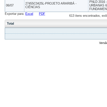
PNLD 2016
27455C0425L-PROJETO ARARIBÁ -
06/07
URBANAS 6º
CIÊNCIAS
FUNDAMEN
Exportar para:
Excel
PDF
613 itens encontrados, exi
Total
Versã