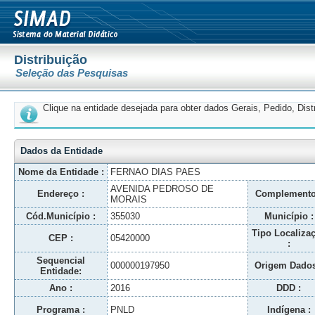
Distribuição
Seleção das Pesquisas
Clique na entidade desejada para obter dados Gerais, Pedido, Dis
Dados da Entidade
Nome da Entidade :
FERNAO DIAS PAES
AVENIDA PEDROSO DE
Endereço :
Complemento
MORAIS
Cód.Município :
355030
Município :
Tipo Localiza
CEP :
05420000
:
Sequencial
000000197950
Origem Dados
Entidade:
Ano :
2016
DDD :
Programa :
PNLD
Indígena :