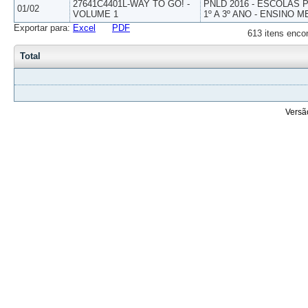
27641C4401L-WAY TO GO! -
PNLD 2016 - ESCOLAS
01/02
VOLUME 1
1º A 3º ANO - ENSINO M
Exportar para:
Excel
PDF
613 itens enco
Total
Versã