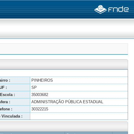
irro :
PINHEIROS
UF :
SP
Escola :
35003682
fera :
ADMINISTRAÇÃO PÚBLICA ESTADUAL
efone :
30322215
 Vinculada :