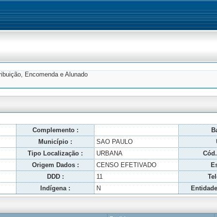
tribuição, Encomenda e Alunado
Complemento :
Ba
Município :
SAO PAULO
Tipo Localização :
URBANA
Cód.
Origem Dados :
CENSO EFETIVADO
Es
DDD :
11
Tel
Indígena :
N
Entidade