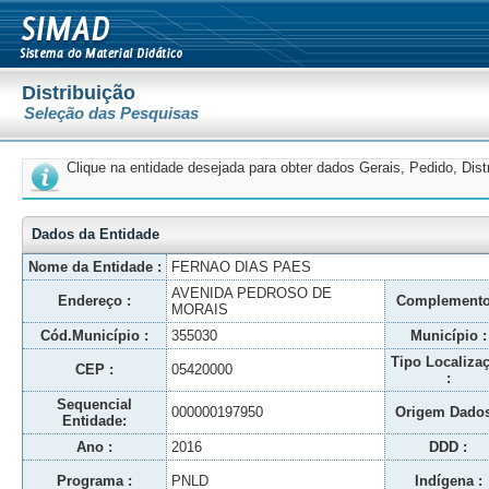
Distribuição
Seleção das Pesquisas
Clique na entidade desejada para obter dados Gerais, Pedido, Dis
Dados da Entidade
Nome da Entidade :
FERNAO DIAS PAES
AVENIDA PEDROSO DE
Endereço :
Complemento
MORAIS
Cód.Município :
355030
Município :
Tipo Localiza
CEP :
05420000
:
Sequencial
000000197950
Origem Dados
Entidade:
Ano :
2016
DDD :
Programa :
PNLD
Indígena :