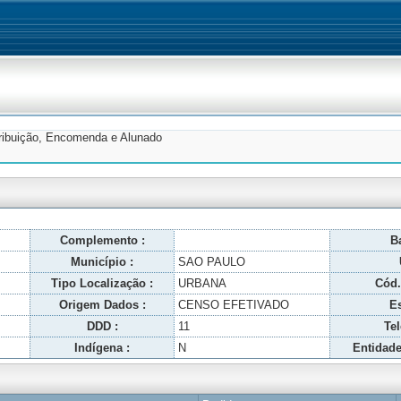
tribuição, Encomenda e Alunado
Complemento :
Ba
Município :
SAO PAULO
Tipo Localização :
URBANA
Cód.
Origem Dados :
CENSO EFETIVADO
Es
DDD :
11
Tel
Indígena :
N
Entidade