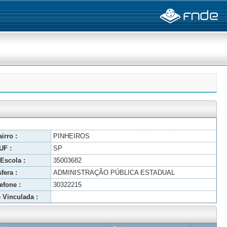
irro :
PINHEIROS
UF :
SP
Escola :
35003682
fera :
ADMINISTRAÇÃO PÚBLICA ESTADUAL
efone :
30322215
 Vinculada :