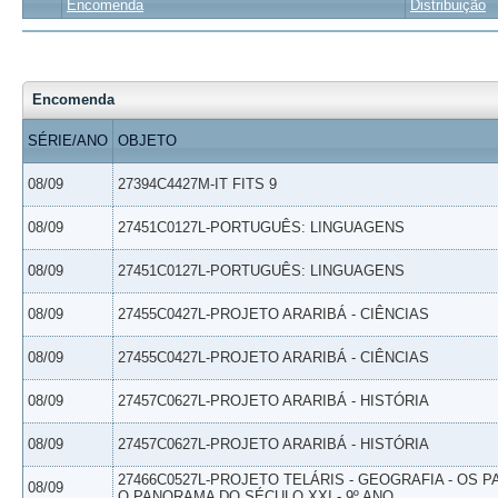
Encomenda
Distribuição
Encomenda
SÉRIE/ANO
OBJETO
08/09
27394C4427M-IT FITS 9
08/09
27451C0127L-PORTUGUÊS: LINGUAGENS
08/09
27451C0127L-PORTUGUÊS: LINGUAGENS
08/09
27455C0427L-PROJETO ARARIBÁ - CIÊNCIAS
08/09
27455C0427L-PROJETO ARARIBÁ - CIÊNCIAS
08/09
27457C0627L-PROJETO ARARIBÁ - HISTÓRIA
08/09
27457C0627L-PROJETO ARARIBÁ - HISTÓRIA
27466C0527L-PROJETO TELÁRIS - GEOGRAFIA - OS 
08/09
O PANORAMA DO SÉCULO XXI - 9º ANO