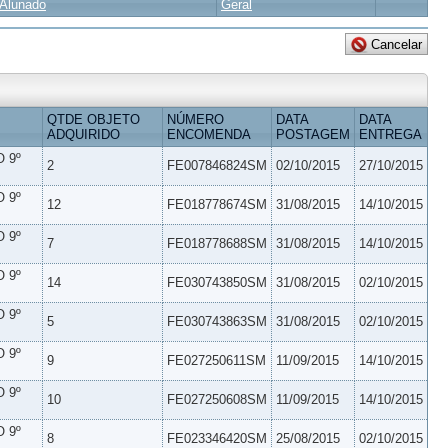
Alunado
Geral
QTDE OBJETO
NÚMERO
DATA
DATA
ADQUIRIDO
ENCOMENDA
POSTAGEM
ENTREGA
 9º
2
FE007846824SM
02/10/2015
27/10/2015
 9º
12
FE018778674SM
31/08/2015
14/10/2015
 9º
7
FE018778688SM
31/08/2015
14/10/2015
 9º
14
FE030743850SM
31/08/2015
02/10/2015
 9º
5
FE030743863SM
31/08/2015
02/10/2015
 9º
9
FE027250611SM
11/09/2015
14/10/2015
 9º
10
FE027250608SM
11/09/2015
14/10/2015
 9º
8
FE023346420SM
25/08/2015
02/10/2015