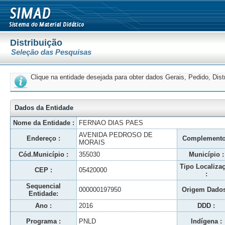
Distribuição
Seleção das Pesquisas
Clique na entidade desejada para obter dados Gerais, Pedido, Dis
Dados da Entidade
Nome da Entidade :
FERNAO DIAS PAES
AVENIDA PEDROSO DE
Endereço :
Complemento
MORAIS
Cód.Município :
355030
Município :
Tipo Localiza
CEP :
05420000
:
Sequencial
000000197950
Origem Dados
Entidade:
Ano :
2016
DDD :
Programa :
PNLD
Indígena :