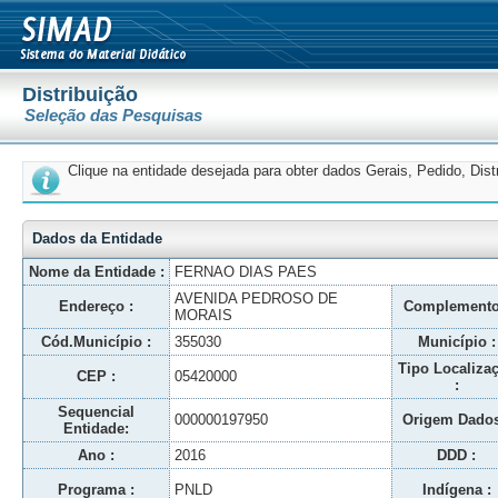
Distribuição
Seleção das Pesquisas
Clique na entidade desejada para obter dados Gerais, Pedido, Dis
Dados da Entidade
Nome da Entidade :
FERNAO DIAS PAES
AVENIDA PEDROSO DE
Endereço :
Complemento
MORAIS
Cód.Município :
355030
Município :
Tipo Localiza
CEP :
05420000
:
Sequencial
000000197950
Origem Dados
Entidade:
Ano :
2016
DDD :
Programa :
PNLD
Indígena :