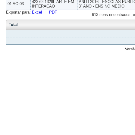
42379L1328L-ARTE EM
PNLD 2016 - ESCOLAS PUBLI
01 AO 03
INTERAÇÃO
3º ANO - ENSINO MEDIO
Exportar para:
Excel
PDF
613 itens encontrados, e
Total
Versã