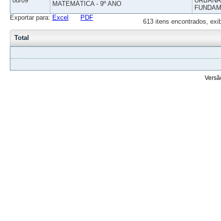
08/09
URBANAS
MATEMÁTICA - 9º ANO
FUNDAM
Exportar para:
Excel
PDF
613 itens encontrados, exi
Total
Versã