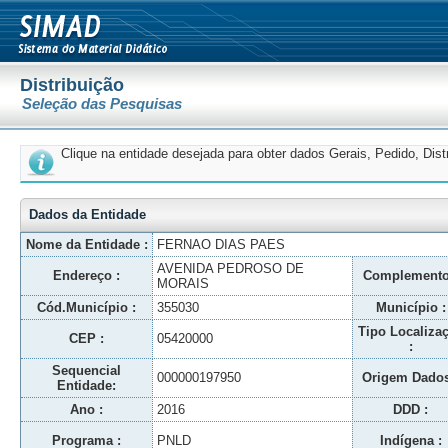
Distribuição
Seleção das Pesquisas
Clique na entidade desejada para obter dados Gerais, Pedido, Dis
Dados da Entidade
Nome da Entidade :
FERNAO DIAS PAES
AVENIDA PEDROSO DE
Endereço :
Complemento
MORAIS
Cód.Município :
355030
Município :
Tipo Localiza
CEP :
05420000
:
Sequencial
000000197950
Origem Dados
Entidade:
Ano :
2016
DDD :
Programa :
PNLD
Indígena :