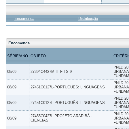
Encomenda
Distribuição
Encomenda
SÉRIE/ANO
OBJETO
CRITÉR
PNLD 20
08/09
27394C4427M-IT FITS 9
URBANAS
FUNDAM
PNLD 20
08/09
27451C0127L-PORTUGUÊS: LINGUAGENS
URBANAS
FUNDAM
PNLD 20
08/09
27451C0127L-PORTUGUÊS: LINGUAGENS
URBANAS
FUNDAM
PNLD 20
27455C0427L-PROJETO ARARIBÁ -
08/09
URBANAS
CIÊNCIAS
FUNDAM