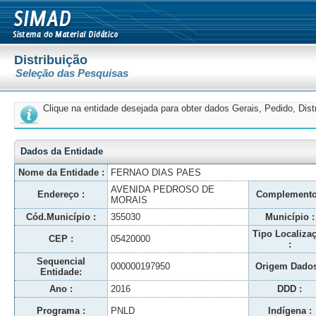
Distribuição
Seleção das Pesquisas
Clique na entidade desejada para obter dados Gerais, Pedido, Dis
Dados da Entidade
Nome da Entidade :
FERNAO DIAS PAES
AVENIDA PEDROSO DE
Endereço :
Complemento
MORAIS
Cód.Município :
355030
Município :
Tipo Localiza
CEP :
05420000
:
Sequencial
000000197950
Origem Dados
Entidade:
Ano :
2016
DDD :
Programa :
PNLD
Indígena :