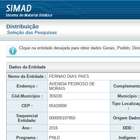
Distribuição
Seleção das Pesquisas
Clique na entidade desejada para obter dados Gerais, Pedido, Dis
Dados da Entidade
Nome da Entidade :
FERNAO DIAS PAES
AVENIDA PEDROSO DE
Endereço :
Complemento
MORAIS
Cód.Município :
355030
Município :
Tipo Localiza
CEP :
05420000
:
Sequencial
000000197950
Origem Dados
Entidade:
Ano :
2016
DDD :
Programa :
PNLD
Indígena :