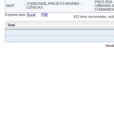
PNLD 2016
27455C0425L-PROJETO ARARIBÁ -
06/07
URBANAS 6º
CIÊNCIAS
FUNDAMEN
Exportar para:
Excel
PDF
613 itens encontrados, exi
Total
Versã