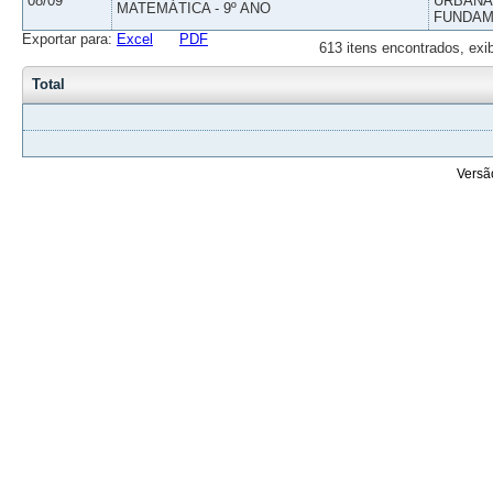
08/09
URBANAS
MATEMÁTICA - 9º ANO
FUNDAM
Exportar para:
Excel
PDF
613 itens encontrados, exi
Total
Versã