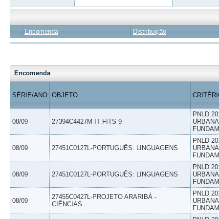
Encomenda
Distribuição
Encomenda
SÉRIE/ANO
OBJETO
CRITÉR
PNLD 20
08/09
27394C4427M-IT FITS 9
URBANAS
FUNDAM
PNLD 20
08/09
27451C0127L-PORTUGUÊS: LINGUAGENS
URBANAS
FUNDAM
PNLD 20
08/09
27451C0127L-PORTUGUÊS: LINGUAGENS
URBANAS
FUNDAM
PNLD 20
27455C0427L-PROJETO ARARIBÁ -
08/09
URBANAS
CIÊNCIAS
FUNDAM