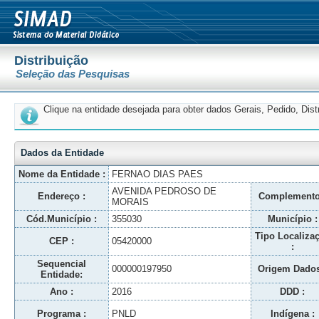
Distribuição
Seleção das Pesquisas
Clique na entidade desejada para obter dados Gerais, Pedido, Dis
Dados da Entidade
Nome da Entidade :
FERNAO DIAS PAES
AVENIDA PEDROSO DE
Endereço :
Complemento
MORAIS
Cód.Município :
355030
Município :
Tipo Localiza
CEP :
05420000
:
Sequencial
000000197950
Origem Dados
Entidade:
Ano :
2016
DDD :
Programa :
PNLD
Indígena :