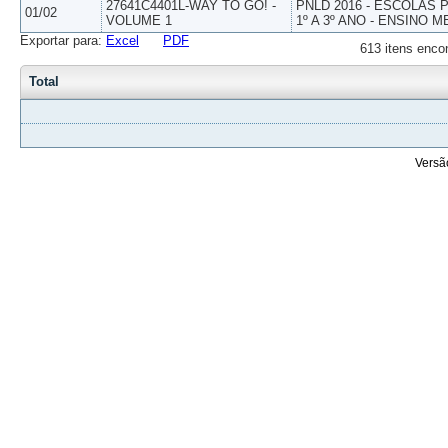
27641C4401L-WAY TO GO! -
PNLD 2016 - ESCOLAS
01/02
VOLUME 1
1º A 3º ANO - ENSINO M
Exportar para:
Excel
PDF
613 itens enco
Total
Versã