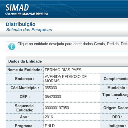
Distribuição
Seleção das Pesquisas
Clique na entidade desejada para obter dados Gerais, Pedido, Dis
Dados da Entidade
Nome da Entidade :
FERNAO DIAS PAES
AVENIDA PEDROSO DE
Endereço :
Complemento
MORAIS
Cód.Município :
355030
Município :
Tipo Localiza
CEP :
05420000
:
Sequencial
000000197950
Origem Dados
Entidade:
Ano :
2016
DDD :
Programa :
PNLD
Indígena :