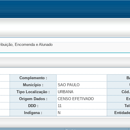
tribuição, Encomenda e Alunado
Complemento :
Ba
Município :
SAO PAULO
Tipo Localização :
URBANA
Cód.
Origem Dados :
CENSO EFETIVADO
Es
DDD :
11
Tel
Indígena :
N
Entidade