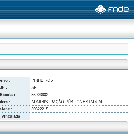
irro :
PINHEIROS
UF :
SP
Escola :
35003682
fera :
ADMINISTRAÇÃO PÚBLICA ESTADUAL
efone :
30322215
 Vinculada :