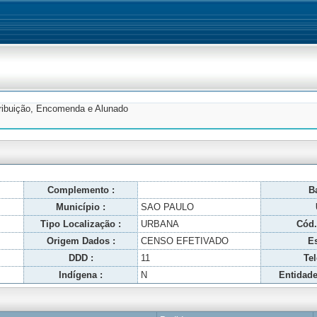
tribuição, Encomenda e Alunado
Complemento :
Ba
Município :
SAO PAULO
Tipo Localização :
URBANA
Cód.
Origem Dados :
CENSO EFETIVADO
Es
DDD :
11
Tel
Indígena :
N
Entidade