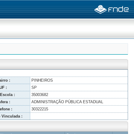
irro :
PINHEIROS
UF :
SP
Escola :
35003682
fera :
ADMINISTRAÇÃO PÚBLICA ESTADUAL
efone :
30322215
 Vinculada :