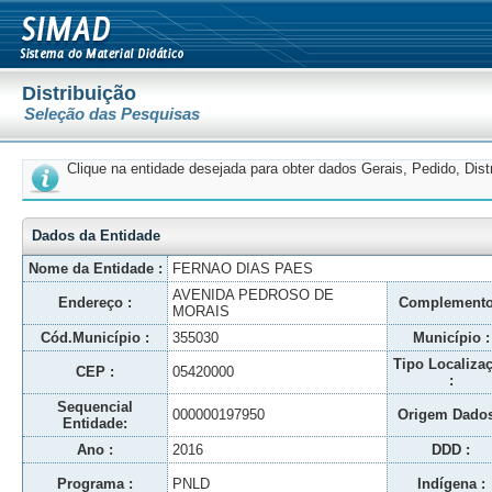
Distribuição
Seleção das Pesquisas
Clique na entidade desejada para obter dados Gerais, Pedido, Dis
Dados da Entidade
Nome da Entidade :
FERNAO DIAS PAES
AVENIDA PEDROSO DE
Endereço :
Complemento
MORAIS
Cód.Município :
355030
Município :
Tipo Localiza
CEP :
05420000
:
Sequencial
000000197950
Origem Dados
Entidade:
Ano :
2016
DDD :
Programa :
PNLD
Indígena :