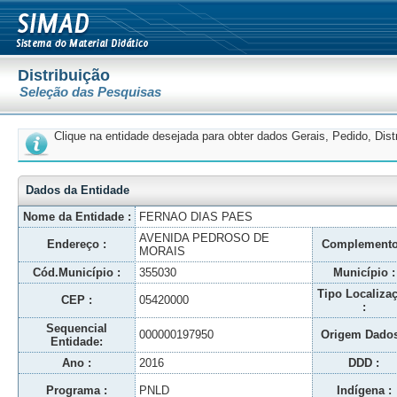
Distribuição
Seleção das Pesquisas
Clique na entidade desejada para obter dados Gerais, Pedido, Dis
Dados da Entidade
Nome da Entidade :
FERNAO DIAS PAES
AVENIDA PEDROSO DE
Endereço :
Complemento
MORAIS
Cód.Município :
355030
Município :
Tipo Localiza
CEP :
05420000
:
Sequencial
000000197950
Origem Dados
Entidade:
Ano :
2016
DDD :
Programa :
PNLD
Indígena :