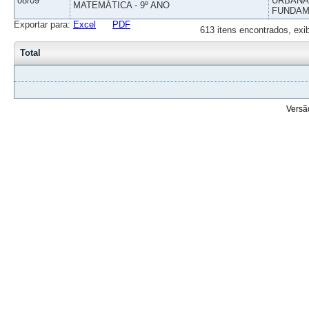
08/09
URBANAS
MATEMÁTICA - 9º ANO
FUNDAM
Exportar para:
Excel
PDF
613 itens encontrados, exi
Total
Versã