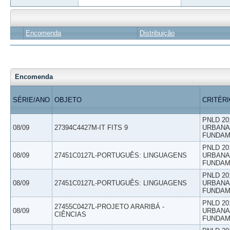
Encomenda
Distribuição
Encomenda
SÉRIE/ANO
OBJETO
CRITÉR
PNLD 20
08/09
27394C4427M-IT FITS 9
URBANAS
FUNDAM
PNLD 20
08/09
27451C0127L-PORTUGUÊS: LINGUAGENS
URBANAS
FUNDAM
PNLD 20
08/09
27451C0127L-PORTUGUÊS: LINGUAGENS
URBANAS
FUNDAM
PNLD 20
27455C0427L-PROJETO ARARIBÁ -
08/09
URBANAS
CIÊNCIAS
FUNDAM