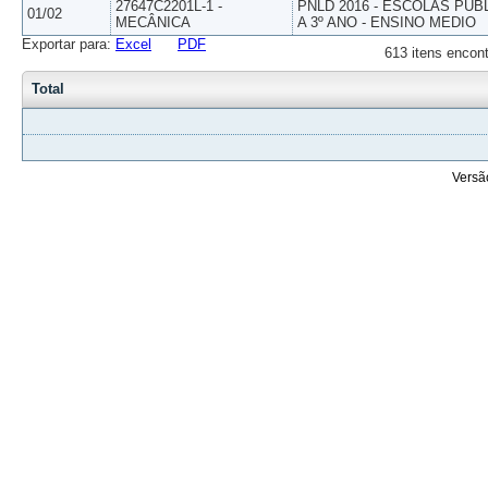
27647C2201L-1 -
PNLD 2016 - ESCOLAS PUB
01/02
MECÂNICA
A 3º ANO - ENSINO MEDIO
Exportar para:
Excel
PDF
613 itens encont
Total
Versã