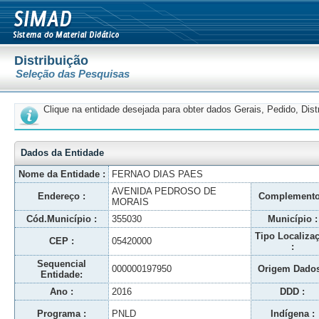
Distribuição
Seleção das Pesquisas
Clique na entidade desejada para obter dados Gerais, Pedido, Dis
Dados da Entidade
Nome da Entidade :
FERNAO DIAS PAES
AVENIDA PEDROSO DE
Endereço :
Complemento
MORAIS
Cód.Município :
355030
Município :
Tipo Localiza
CEP :
05420000
:
Sequencial
000000197950
Origem Dados
Entidade:
Ano :
2016
DDD :
Programa :
PNLD
Indígena :