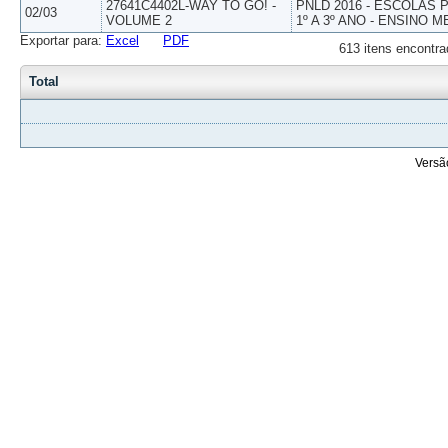
27641C4402L-WAY TO GO! -
PNLD 2016 - ESCOLAS
02/03
VOLUME 2
1º A 3º ANO - ENSINO M
Exportar para:
Excel
PDF
613 itens encontra
Total
Versã