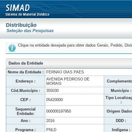
Distribuição
Seleção das Pesquisas
Clique na entidade desejada para obter dados Gerais, Pedido, Dis
Dados da Entidade
Nome da Entidade :
FERNAO DIAS PAES
AVENIDA PEDROSO DE
Endereço :
Complemento
MORAIS
Cód.Município :
355030
Município :
Tipo Localiza
CEP :
05420000
:
Sequencial
000000197950
Origem Dados
Entidade:
Ano :
2016
DDD :
Programa :
PNLD
Indígena :