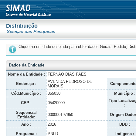
Distribuição
Seleção das Pesquisas
Clique na entidade desejada para obter dados Gerais, Pedido, Dis
Dados da Entidade
Nome da Entidade :
FERNAO DIAS PAES
AVENIDA PEDROSO DE
Endereço :
Complemento
MORAIS
Cód.Município :
355030
Município :
Tipo Localiza
CEP :
05420000
:
Sequencial
000000197950
Origem Dados
Entidade:
Ano :
2016
DDD :
Programa :
PNLD
Indígena :