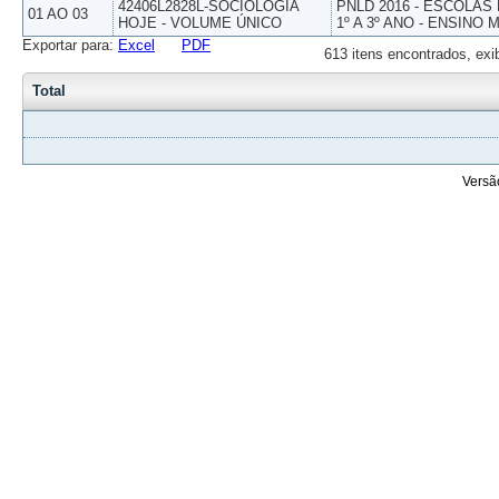
42406L2828L-SOCIOLOGIA
PNLD 2016 - ESCOLAS
01 AO 03
HOJE - VOLUME ÚNICO
1º A 3º ANO - ENSINO 
Exportar para:
Excel
PDF
613 itens encontrados, exi
Total
Versã